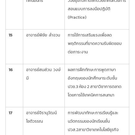
ทัศนอินทร์
วิจัยธุรกิจค้าปลีกด้วยเทคนิควิธีการ
สอนแบบการลงมือปฏิบัติ
(Practice)
15
อาจารย์พิชัย ลำจวน
การใช้การเสริมแรงเพื่อลด
พฤติกรรมที่ขาดความรับผิดชอบ
ต่อภาระงาน
16
อาจารย์สมส่วน วงษ์
ผลการฝึกทักษะการพูดภาษา
มี
อังกฤษของนักศึกษาระดับชั้น
ปวช.3 ห้อง 2 สาขาวิชาการตลาด
โดยการใช้เทคนิคการสนทนา
17
อาจารย์จิรานุวัฒน์
การพัฒนาทักษะการเรียนรู้และ
โชติวรรณ
นวัตกรรมของนักเรียนชั้น
ปวส.2สาขาวิชาเทคโนโลยีธุรกิจ